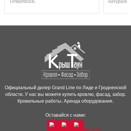
Timberblock.
натуральн
Стоимость доставки – 25 рублей
Скандинавская
Бесплатная доставка при заказе товара
от 1000 рублей.
Сроки доставки согласовываем предварительно
в удобное для покупателя время.
Разгрузка товара производится силами
покупателя.
Доставка по Лидскому району
3
Официальный дилер Grand Line по Лиде и Гродненской
и Гродненской области
области. У нас вы можете купить кровлю, фасад, забор.
Кровельные работы. Аренда оборудования.
Стоимость доставки по договоренности с
Оставайся с нами:
покупателем.
Сроки доставки согласовываем предварительно