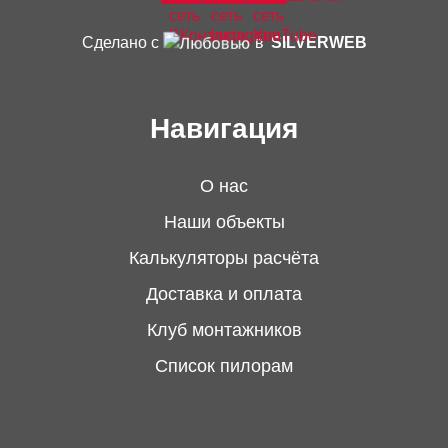
в удобное для покупателя время.
Сделано с
в
SILVERWEB
Разгрузка производится силами покупателя.
Возможна доставка по всей
4
Навигация
Республике Беларусь
О нас
Цену доставки узнавайте у менеджеров по
Наши объекты
телефону:
Калькуляторы расчёта
+375 (33)
601-34-32
Доставка и оплата
+375 (44)
555-39-25
Клуб монтажников
Список пилорам
ОПЛАТА