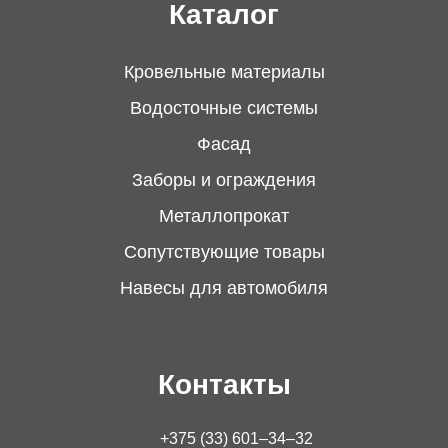
Каталог
Оплата наличными или
1
безналичный расчет
Кровельные материалы
Водосточные системы
Фасад
Кредит «НА СВАЁ» от
2
Заборы и ограждения
Беларусьбанка
Металлопрокат
Для приобретения товаров белорусского
Сопутствующие товары
производства.
Навесы для автомобиля
Срок – до 5 лет. Ставка – 4% первый год, далее –
12.75%. Оформление заявки в филиалах
Беларусбанка.
Контакты
+375 (33) 601–34–32