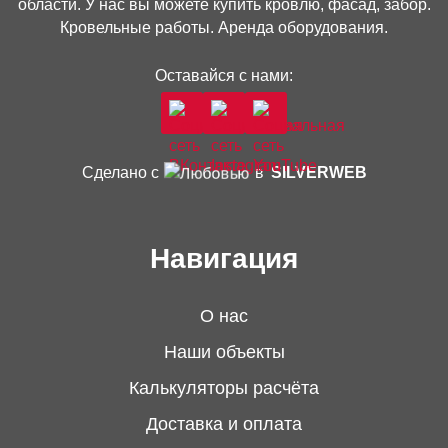
и Гродненской области
области. У нас вы можете купить кровлю, фасад, забор.
Кровельные работы. Аренда оборудования.
Беленый
Золотистый
Прованс
Зеленый
Стоимость доставки по договоренности с
Оставайся с нами:
покупателем.
Сроки доставки согласовываем предварительно
в удобное для покупателя время.
Тимберлок Ель
Сделано с
в
SILVERWEB
Разгрузка производится силами покупателя.
Возможна доставка по всей
4
Навигация
Республике Беларусь
Доступные цвета:
О нас
Цену доставки узнавайте у менеджеров по
Наши объекты
телефону:
Калькуляторы расчёта
+375 (33)
601-34-32
Альпийская
Балтийская
Ирландская
Сибирская
Доставка и оплата
+375 (44)
555-39-25