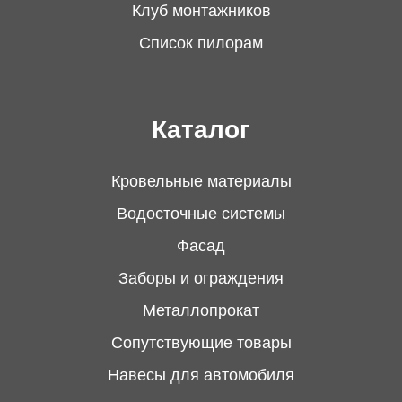
Клуб монтажников
Список пилорам
Скандинавская
ОПЛАТА
Каталог
Оплата наличными или
1
Тимберлок Кедр
безналичный расчет
Кровельные материалы
Водосточные системы
Фасад
Кредит «НА СВАЁ» от
2
Заборы и ограждения
Доступные цвета:
Беларусьбанка
Металлопрокат
Для приобретения товаров белорусского
Сопутствующие товары
производства.
Навесы для автомобиля
Светлый
Полярный
Натуральный
Янтарный
Срок – до 5 лет. Ставка – 4% первый год, далее –