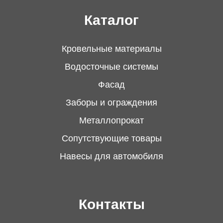
Каталог
Возможна доставка по всей
4
Республике Беларусь
Кровельные материалы
Водосточные системы
Цену доставки узнавайте у менеджеров по
телефону:
Фасад
+375 (33)
601-34-32
Заборы и ограждения
+375 (44)
555-39-25
Металлопрокат
Сопутствующие товары
Навесы для автомобиля
ОПЛАТА
Оплата наличными или
Контакты
1
безналичный расчет