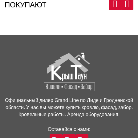
ПОКУПАЮТ
1
Самовывоз г. Лида
г. Лида, ул. Советская 43, офис 29
Смотреть на карте
г. Лида, ул.Советская 70Б
Смотреть на карте
Пн-Пт: 9:00–18:00
Сб, Вс - выходной
Официальный дилер Grand Line по Лиде и Гродненской
области. У нас вы можете купить кровлю, фасад, забор.
2
Доставка по г. Лида
Кровельные работы. Аренда оборудования.
Оставайся с нами:
Стоимость доставки – 25 рублей